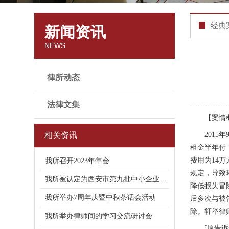
经典
新闻资讯
NEWS
律所动态
法律文集
【案情
相关资讯
201
租金半年付
费用为14
我所召开2023年年会
规定，导致
我所被认定为西安市第九批中小企业公共
降低损失冒
我所举办7周年庆暨中秋茶话会活动
后多次与被
除。轩举律
我所举办律师间的学习交流研讨会
[原告诉