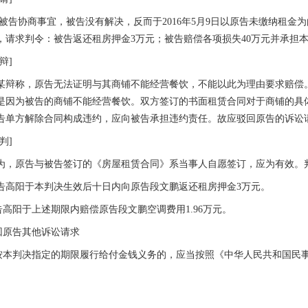
被告协商事宜，被告没有解决，反而于
2016年5月9日以原告未缴纳租
，请求判令：被告返还租房押金3万元；被告赔偿各项损失40万元并承担
辩]
某辩称，原告无法证明与其商铺不能经营餐饮，不能以此为理由要求赔偿
是因为被告的商铺不能经营餐饮。双方签订的书面租赁合同对于商铺的具
告单方解除合同构成违约，应向被告承担违约责任。故应驳回原告的诉讼
判]
为，原告与被告签订的《房屋租赁合同》系当事人自愿签订，应为有效。
告高阳于本判决生效后十日内向原告段文鹏返还租房押金
3万元。
告高阳于上述期限内赔偿原告段文鹏空调费用
1.96万元。
回原告其他诉讼请求
按本判决指定的期限履行给付金钱义务的，应当按照《中华人民共和国民