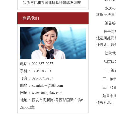
我所与仁和万国律所举行篮球友谊赛
多次与
故诉至法院
联系我们
[被告答
被告高
法证明处罚
还押金。原
[法院裁
法院认
电话： 029-88719257
一、被
手机：13319186653
传真： 029-88719257
二、被
邮箱： xuanjulaw@163.com
三、驳
网址： www.xuanjulaw.com
如果未
地址： 西安市高新路2号西部国际广场B
债务利息。
座3302室