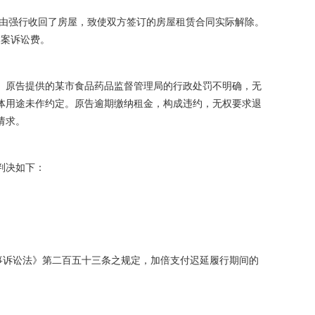
金为由强行收回了房屋，致使双方签订的房屋租赁合同实际解除。
本案诉讼费。
。原告提供的某市食品药品监督管理局的行政处罚不明确，无
体用途未作约定。原告逾期缴纳租金，构成违约，无权要求退
请求。
判决如下：
事诉讼法》第二百五十三条之规定，加倍支付迟延履行期间的