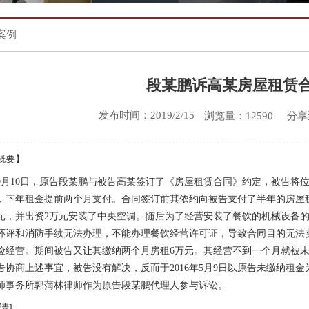
案例
段某鹏诉高某房屋租赁
发布时间：2019/2/15
分享
浏览量：12590
概要】
5年9月10日，原告段某鹏与被告高某签订了《房屋租赁合同》约定，被告
，下年租金提前两个月支付。合同签订前其依约向被告支付了半年的房屋租
万元，并出资2万元安装了中央空调。随后为了经营安装了餐饮的机械设备
环评和消防手续无法办理，不能办理餐饮经营许可证，导致合同目的无法
险经营。期间被告又让其缴纳两个月房租6万元。其经营不到一个月就被
告协商上述事宜，被告没有解决，反而于2016年5月9日以原告未缴纳租
师事务所郭蒲林律师作为原告段某鹏代理人参与诉讼。
请]