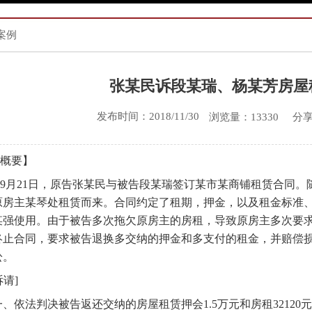
案例
张某民诉段某瑞、杨某芳房屋
发布时间：2018/11/30
分
浏览量：13330
概要】
1年9月21日，原告张某民与被告段某瑞签订某市某商铺租赁合
房主某琴处租赁而来。合同约定了租期，押金，以及租金标准、20
某强使用。由于被告多次拖欠原房主的房租，导致原房主多次要
终止合同，要求被告退换多交纳的押金和多支付的租金，并赔偿
讼。
诉请]
一、依法判决被告返还交纳的房屋租赁押会1.5万元和房租32120元并赔