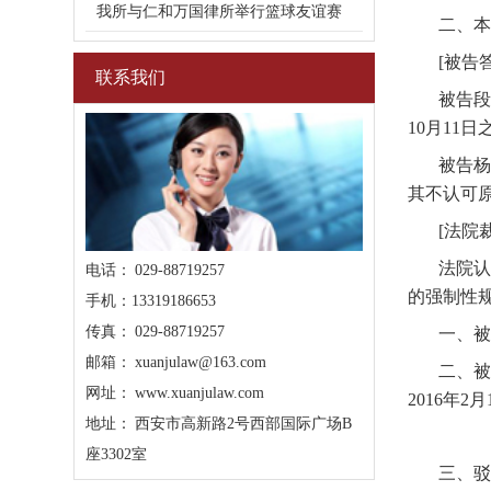
我所与仁和万国律所举行篮球友谊赛
二、本
[被告
联系我们
被告段
10月11
被告杨
其不认可
[法院
法院认
电话： 029-88719257
的强制性
手机：13319186653
传真： 029-88719257
一、被
邮箱： xuanjulaw@163.com
二、被
网址： www.xuanjulaw.com
2016年2
地址： 西安市高新路2号西部国际广场B
座3302室
三、驳