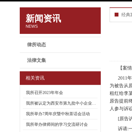
经典
新闻资讯
NEWS
律所动态
法律文集
【案情
相关资讯
201
为被告从原
我所召开2023年年会
租红给李
原告提前
我所被认定为西安市第九批中小企业公共
人参与诉
我所举办7周年庆暨中秋茶话会活动
[原告
我所举办律师间的学习交流研讨会
诉请: