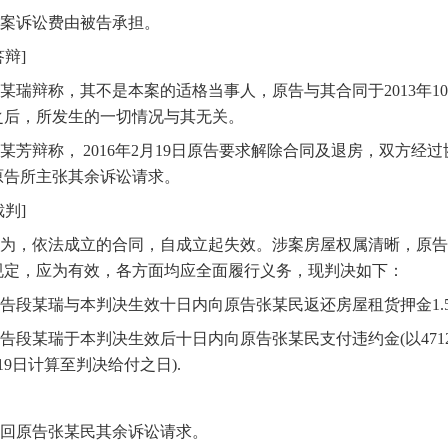
案诉讼费由被告承担。
答辩]
某瑞辩称，其不是本案的适格当事人，原告与其合同于2013年10
日之后，所发生的一切情况与其无关。
某芳辩称， 2016年2月19日原告要求解除合同及退房，双方经
原告所主张其余诉讼请求。
裁判]
为，依法成立的合同，自成立起失效。涉案房屋权属清晰，原告
规定，应为有效，各方面均应全面履行义务，现判决如下：
告段某瑞与本判决生效十日内向原告张某民返还房屋租货押金1.5万元
告段某瑞于本判决生效后十日内向原告张某民支付违约金(以471
月19日计算至判决给付之日).
回原告张某民其余诉讼请求。