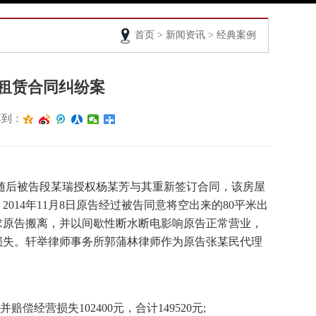
首页
>
新闻资讯
> 经典案例
租赁合同纠纷案
享到：
同。随后被告段某瑞授权杨某芳与其重新签订合同，该房屋
14年11月8日原告经过被告同意将空出来的80平米出
求原告搬离，并以间歇性断水断电影响原告正常营业，
损失。轩举律师事务所郭蒲林律师作为原告张某民代理
偿经营损失102400元，合计149520元;